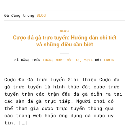
Đã đăng trong
BLOG
BLOG
Cược đá gà trực tuyến: Hướng dẫn chi tiết
và những điều cần biết
ĐÃ ĐĂNG TRÊN
THÁNG MƯỜI MỘT 16, 2024
BỞI
ADMIN
Cược Đá Gà Trực Tuyến Giới Thiệu Cược đá
gà trực tuyến là hình thức đặt cược trực
tuyến trên các trận đấu đá gà diễn ra tại
các sàn đá gà trực tiếp. Người chơi có
thể tham gia cược trực tuyến thông qua
các trang web hoặc ứng dụng cá cược uy
tín. […]