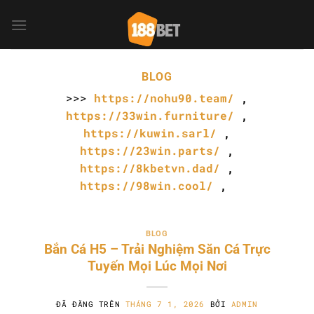
Chuyển
đến
nội
dung
BLOG
>>>
https://nohu90.team/
,
https://33win.furniture/
,
https://kuwin.sarl/
,
https://23win.parts/
,
https://8kbetvn.dad/
,
https://98win.cool/
,
BLOG
Bắn Cá H5 – Trải Nghiệm Săn Cá Trực
Tuyến Mọi Lúc Mọi Nơi
ĐÃ ĐĂNG TRÊN
THÁNG 7 1, 2026
BỞI
ADMIN