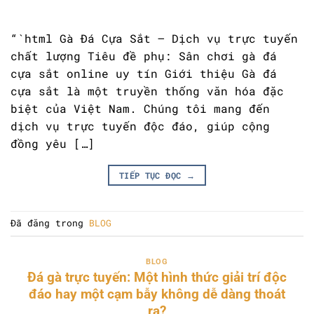
“`html Gà Đá Cựa Sắt – Dịch vụ trực tuyến
chất lượng Tiêu đề phụ: Sân chơi gà đá
cựa sắt online uy tín Giới thiệu Gà đá
cựa sắt là một truyền thống văn hóa đặc
biệt của Việt Nam. Chúng tôi mang đến
dịch vụ trực tuyến độc đáo, giúp cộng
đồng yêu […]
TIẾP TỤC ĐỌC
→
Đã đăng trong
BLOG
BLOG
Đá gà trực tuyến: Một hình thức giải trí độc
đáo hay một cạm bẫy không dễ dàng thoát
ra?