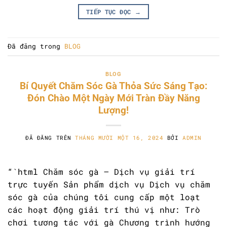
TIẾP TỤC ĐỌC
→
Đã đăng trong
BLOG
BLOG
Bí Quyết Chăm Sóc Gà Thỏa Sức Sáng Tạo:
Đón Chào Một Ngày Mới Tràn Đầy Năng
Lượng!
ĐÃ ĐĂNG TRÊN
THÁNG MƯỜI MỘT 16, 2024
BỞI
ADMIN
“`html Chăm sóc gà – Dịch vụ giải trí
trực tuyến Sản phẩm dịch vụ Dịch vụ chăm
sóc gà của chúng tôi cung cấp một loạt
các hoạt động giải trí thú vị như: Trò
chơi tương tác với gà Chương trình hướng