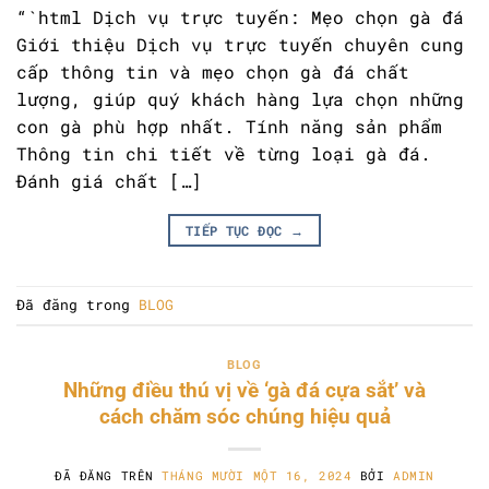
“`html Dịch vụ trực tuyến: Mẹo chọn gà đá
Giới thiệu Dịch vụ trực tuyến chuyên cung
cấp thông tin và mẹo chọn gà đá chất
lượng, giúp quý khách hàng lựa chọn những
con gà phù hợp nhất. Tính năng sản phẩm
Thông tin chi tiết về từng loại gà đá.
Đánh giá chất […]
TIẾP TỤC ĐỌC
→
Đã đăng trong
BLOG
BLOG
Những điều thú vị về ‘gà đá cựa sắt’ và
cách chăm sóc chúng hiệu quả
ĐÃ ĐĂNG TRÊN
THÁNG MƯỜI MỘT 16, 2024
BỞI
ADMIN