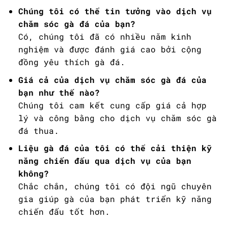
Chúng tôi có thể tin tưởng vào dịch vụ
chăm sóc gà đá của bạn?
Có, chúng tôi đã có nhiều năm kinh
nghiệm và được đánh giá cao bởi cộng
đồng yêu thích gà đá.
Giá cả của dịch vụ chăm sóc gà đá của
bạn như thế nào?
Chúng tôi cam kết cung cấp giá cả hợp
lý và công bằng cho dịch vụ chăm sóc gà
đá thua.
Liệu gà đá của tôi có thể cải thiện kỹ
năng chiến đấu qua dịch vụ của bạn
không?
Chắc chắn, chúng tôi có đội ngũ chuyên
gia giúp gà của bạn phát triển kỹ năng
chiến đấu tốt hơn.