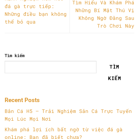
Tìm Hiểu Và Khám Phá
đá gà trực tiếp:
Những Bí Mật Thú Vị
Những điều bạn không
Không Ngờ Đằng Sau
thể bỏ qua
Trò Chơi Này
Tìm kiếm
TÌM
KIẾM
Recent Posts
Bắn Cá H5 – Trải Nghiệm Săn Cá Trực Tuyến
Mọi Lúc Mọi Nơi
Khám phá lợi ích bất ngờ từ việc đá gà
online: Bạn đã biết chưa?