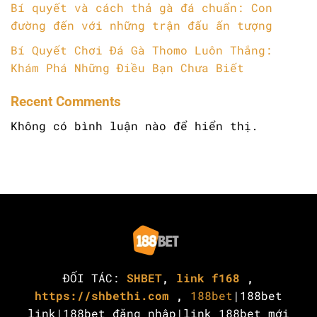
Bí quyết và cách thả gà đá chuẩn: Con
đường đến với những trận đấu ấn tượng
Bí Quyết Chơi Đá Gà Thomo Luôn Thắng:
Khám Phá Những Điều Bạn Chưa Biết
Recent Comments
Không có bình luận nào để hiển thị.
ĐỐI TÁC:
SHBET
,
link f168
,
https://shbethi.com
,
188bet
|188bet
link|188bet đăng nhập|link 188bet mới