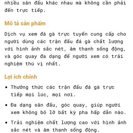
nhiều sân đấu khác nhau mà không cần phải
đến trực tiếp.
Mô tả sản phẩm
Dịch vụ xem đá gà trực tuyến cung cấp cho
người dùng các trận đấu đá gà chất lượng
với hình ảnh sắc nét, âm thanh sống động,
và góc quay đa dạng để người xem có trải
nghiệm thú vị nhất.
Lợi ích chính
Thưởng thức các trận đấu đá gà trực
tiếp mọi lúc, mọi nơi.
Đa dạng sân đấu, góc quay, giúp người
xem không bỏ lỡ bất kỳ pha hấp dẫn nào.
Trải nghiệm chất lượng cao với hình ảnh
sắc nét và âm thanh sống động.