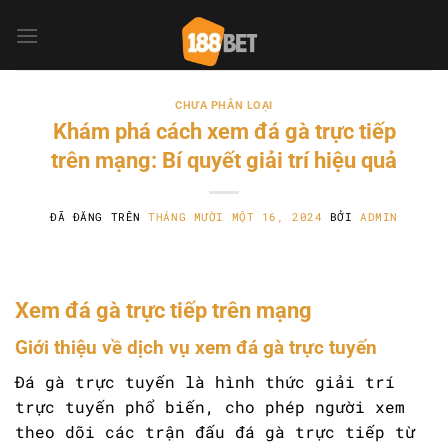
Chuyển
đến
nội
dung
CHƯA PHÂN LOẠI
Khám phá cách xem đá gà trực tiếp
trên mạng: Bí quyết giải trí hiệu quả
ĐÃ ĐĂNG TRÊN
THÁNG MƯỜI MỘT 16, 2024
BỞI
ADMIN
Xem đá gà trực tiếp trên mạng
Giới thiệu về dịch vụ xem đá gà trực tuyến
Đá gà trực tuyến là hình thức giải trí
trực tuyến phổ biến, cho phép người xem
theo dõi các trận đấu đá gà trực tiếp từ